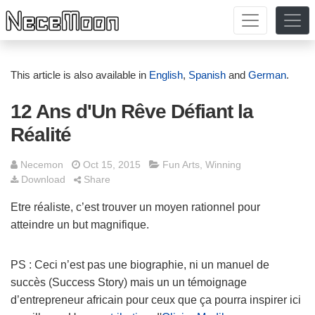
This article is also available in
English
,
Spanish
and
German
.
12 Ans d'Un Rêve Défiant la
Réalité
Necemon
Oct 15, 2015
Fun Arts
,
Winning
Download
Share
Etre réaliste, c’est trouver un moyen rationnel pour
atteindre un but magnifique.
PS : Ceci n’est pas une biographie, ni un manuel de
succès (Success Story) mais un un témoignage
d’entrepreneur africain pour ceux que ça pourra inspirer ici