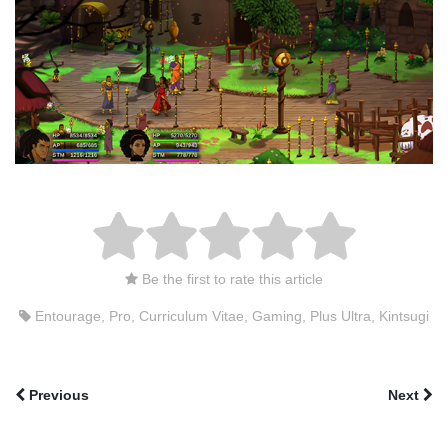
Be the first to rate this article
Entourage
,
Pro
,
Curriculum Vitae
,
Gaming
,
Plus Ultra
,
Kintsugi
Previous
Next